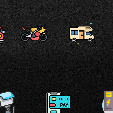
Puoi comodamente parcheggiare da noi:
MOTO
CAMPER E FURGONI
HE
MOTORHOME
I nostri servizi: