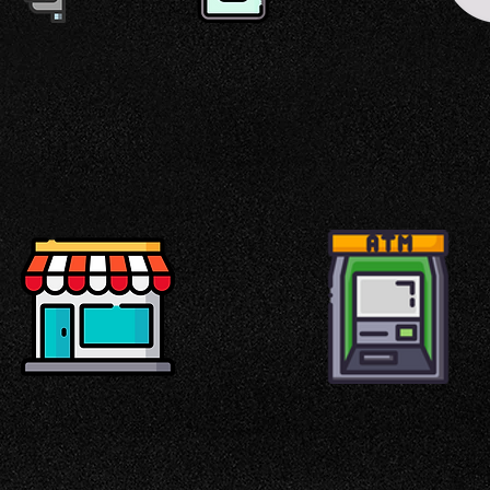
OCAMERE
PAGA CON
COL
CARTA
PER
ELET
Altri servizi vicini alla struttura
NEGOZI
PRELIEVO A
100MT