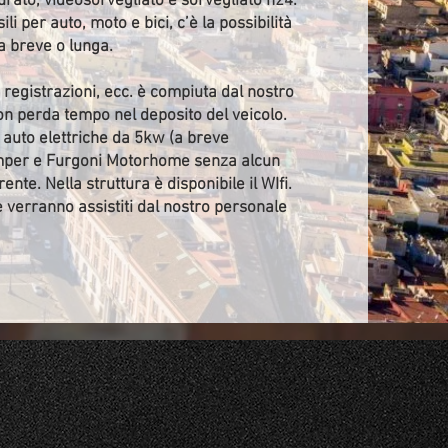
murato, videosorvegliato e sorvegliato h24.
 per auto, moto e bici, c’è la possibilità
a breve o lunga.
, registrazioni, ecc. è compiuta dal nostro
non perda tempo nel deposito del veicolo.
a auto elettriche da 5kw (a breve
amper e Furgoni Motorhome senza alcun
ente. Nella struttura è disponibile il WIfi.
e verranno assistiti dal nostro personale