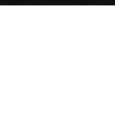
ER E FURGONI
OTORHOME