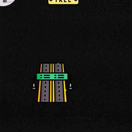
ONNINE
FREE WIFI
 AUTO
TRICHE
TANGENZIALE
500MT