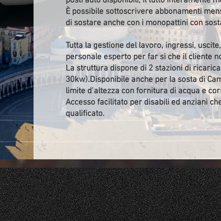
posti auto disponibili, il tutto interamente 
È possibile sottoscrivere abbonamenti mensili
di sostare anche con i monopattini con sost
Tutta la gestione del lavoro, ingressi, uscite
personale esperto per far si che il cliente 
La struttura dispone di 2 stazioni di ricaric
30kw).Disponibile anche per la sosta di C
limite d’altezza con fornitura di acqua e corr
Accesso facilitato per disabili ed anziani ch
qualificato.
SERVIZI